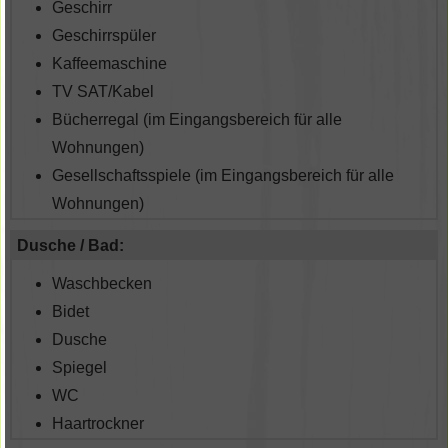
Geschirr
Geschirrspüler
Kaffeemaschine
TV SAT/Kabel
Bücherregal (im Eingangsbereich für alle
Wohnungen)
Gesellschaftsspiele (im Eingangsbereich für alle
Wohnungen)
Dusche / Bad:
Waschbecken
Bidet
Dusche
Spiegel
WC
Haartrockner