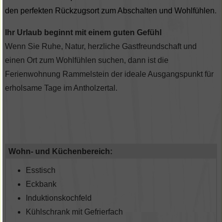
den perfekten Rückzugsort zum Abschalten und Wohlfühlen
.
Ihr Urlaub beginnt mit einem guten Gefühl
Wenn Sie Ruhe, Natur, herzliche Gastfreundschaft und
einen Ort zum Wohlfühlen suchen, dann ist die
Ferienwohnung Rammelstein der ideale Ausgangspunkt für
erholsame Tage im Antholzertal.
Wohn- und Küchenbereich:
Esstisch
Eckbank
Induktionskochfeld
Kühlschrank mit Gefrierfach