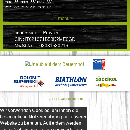
max: 36°
max: 33°
max: 33°
min: 22°
min: 20°
min: 12°
mehr...
Impressum
Privacy
CIN: IT021071B58K2ME8GD
MwSt.Nr.: IT03331530216
© geiger-webdesign.com
Wir verwenden Cookies, um Ihnen die
bestmögliche Nutzererfahrung auf unserer
Website zu bereiten. Außerdem werden
auch Cookies von Dritten verwendet, um