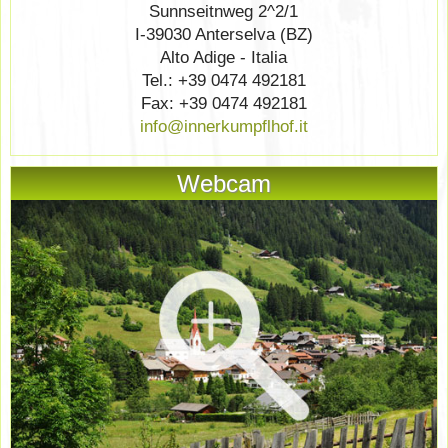
Sunnseitnweg 2^2/1
I-39030 Anterselva (BZ)
Alto Adige - Italia
Tel.: +39 0474 492181
Fax: +39 0474 492181
info@innerkumpflhof.it
Webcam